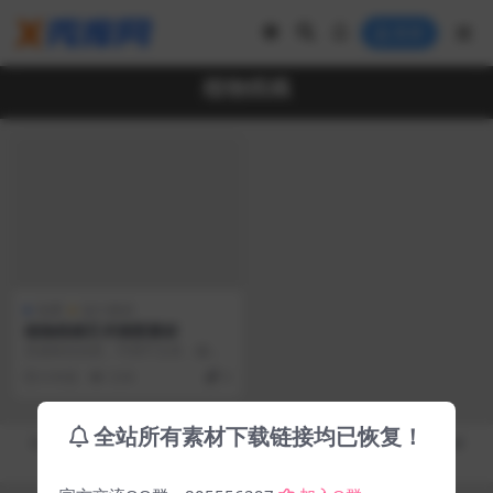
登录
植物线稿
免费
设计素材
植物线稿艺术插图素材
灵感来自自然，可用于文具，徽
标，品牌，邀请，卡片，海报，印
6 年前
3.5K
0
刷品，心情板，Inst...
全站所有素材下载链接均已恢复！
Copyright © 2019-2026
秀库网 - XiuKuWang.Com
- All rights reserved
皖ICP备19019017号-2
皖公网安备 00000000