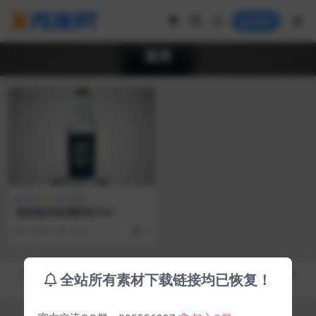
登录
酒类
免费
设计素材
酒类瓶体玻璃样机PSD
7 年前
3.2K
0
Copyright © 2019-2026
秀库网 - XiuKuWang.Com
- All rights reserved
全站所有素材下载链接均已恢复！
皖ICP备19019017号-2
皖公网安备 00000000