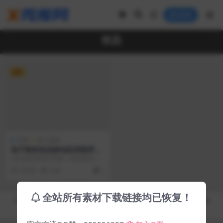
登录
饮品
VIP
免费
设计素材
电子商务饮品移动应用程序模
板
Aice是专为电子商务（特别是冰淇
淋订购）而设计的移动应用程序模
6 年前
2.8K
2
板，每个屏幕都设...
全站所有素材下载链接均已恢复！
Copyright © 2019-2026
秀库网 - XiuKuWang.Com
- All rights reserved
皖ICP备19019017号-2
皖公网安备 00000000