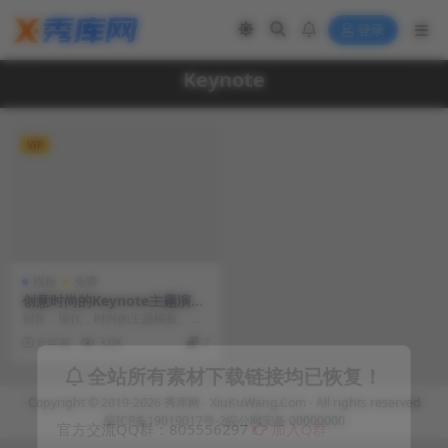
登录
Keynote
VIP
模板
免费
创意时尚的Keynote主题演讲
模板
创意，现代，时尚的主题模板。这
种干净而有创意的布局为您提供了
6 年前
3.0K
2
许多创造力。您可以在...
全站所有素材下载链接均已恢复！
Copyright © 2019-2026
秀库网 - XiuKuWang.Com
- All rights reserved
皖ICP备19019017号-2
皖公网安备 00000000
官方交流QQ群：805556297
加入Q群