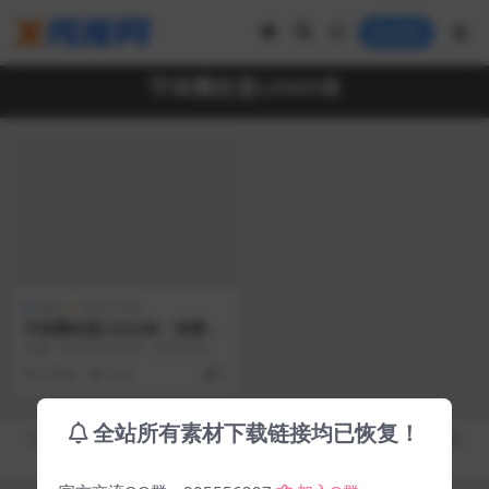
登录
字体圈欣意LOGO体
免费
英文 Fonts
字体圈欣意LOGO体「免费商
用字体」
这是一套全英文字库，适用于标
题、LOGO设计等场合使用，所以
6 年前
6.2K
0
只做了52个英文10...
全站所有素材下载链接均已恢复！
Copyright © 2019-2026
秀库网 - XiuKuWang.Com
- All rights reserved
皖ICP备19019017号-2
皖公网安备 00000000