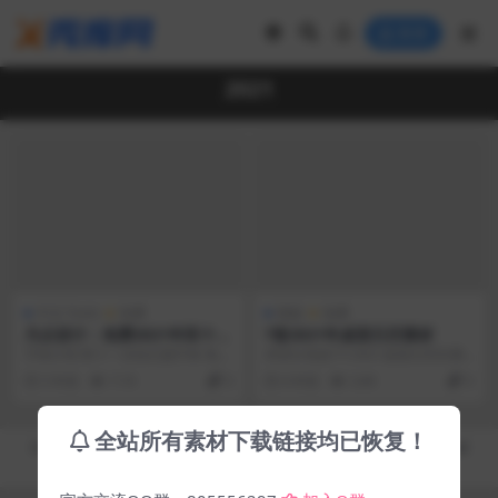
登录
2021
中文 Fonts
免费
模板
免费
凡尘设计：免费2021年双十一
7套2021年桌面日历素材
活动主题字体！
字体介绍 双十一活动主题字体 免
本部分包括7个2021桌面日历矢量
费，免费，免费。 不限制使用用
设计高，带有矢量格式的各种装饰
5 年前
7.1K
0
6 年前
3.4K
0
途，个人和企业均可...
图像，可在网站上...
全站所有素材下载链接均已恢复！
Copyright © 2019-2026
秀库网 - XiuKuWang.Com
- All rights reserved
皖ICP备19019017号-2
皖公网安备 00000000