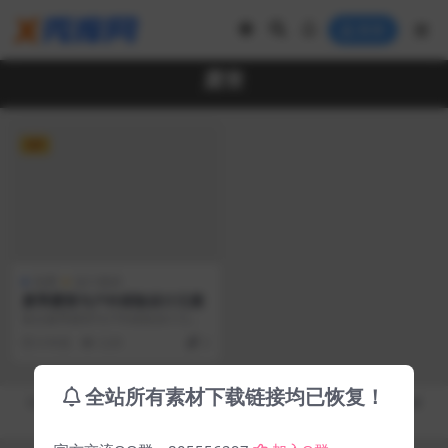
登录
露营
VIP
免费
设计素材
夏季露营与户外探险设计元素
集合夏季露营与户外探险设计元素
和图标。主题包括：夏令营，户外
6 年前
3.2K
2
探险，山脉探险，森林...
全站所有素材下载链接均已恢复！
Copyright © 2019-2026
秀库网 - XiuKuWang.Com
- All rights reserved
皖ICP备19019017号-2
皖公网安备 00000000