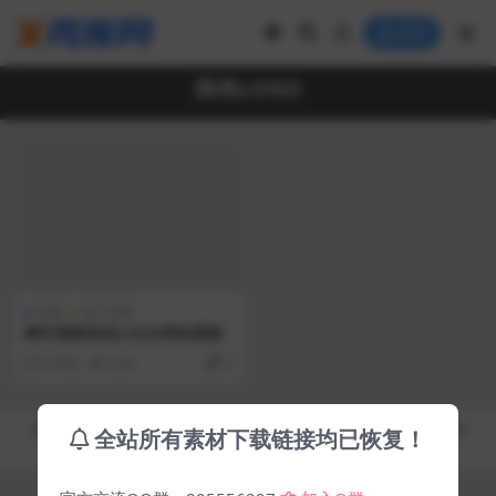
登录
棕色LOGO
免费
设计素材
树叶阴影棕色LOGO样机模板
6 年前
2.6K
0
Copyright © 2019-2026
秀库网 - XiuKuWang.Com
- All rights reserved
全站所有素材下载链接均已恢复！
皖ICP备19019017号-2
皖公网安备 00000000