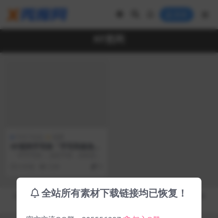
登录
KF悠闲
中文 Fonts
免费
KF悠闲手写体「手写风格免费
字体」
「 KF手写体 」这款字体，虽然是日
文字型，不过也有挺多的汉字，日
6 年前
3.3K
0
文字型越来越受...
全站所有素材下载链接均已恢复！
Copyright © 2019-2026
秀库网 - XiuKuWang.Com
- All rights reserved
皖ICP备19019017号-2
皖公网安备 00000000