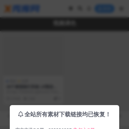
登录
视频调色
预设
免费
20个泰国旅行风格 LR预设和
LUTs 视频调色预设
20 Epic Thailand Lightroom Prese
ts and L...
6 年前
3.4K
0
全站所有素材下载链接均已恢复！
Copyright © 2019-2026
秀库网 - XiuKuWang.Com
- All rights reserved
皖ICP备19019017号-2
皖公网安备 00000000