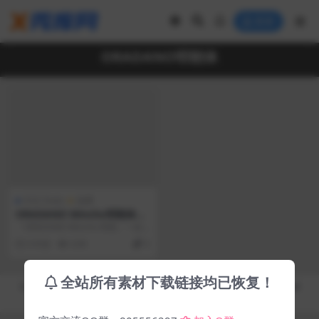
登录
ORADANO明朝体
中文 Fonts
免费
ORADANO Mincho明朝体
「免费可商用的日文字体」
「ORADANO Mincho 明朝」一款
日本铅字印刷效果字体， 2003年第
6 年前
6.9K
0
一...
全站所有素材下载链接均已恢复！
Copyright © 2019-2026
秀库网 - XiuKuWang.Com
- All rights reserved
皖ICP备19019017号-2
皖公网安备 00000000