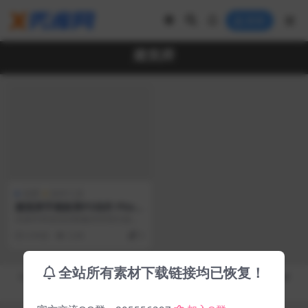
登录
建筑师
免费
软件工具
建筑师手稿效果PS动作 Phot
oshop Action
此操作将使您的图像具有现代感。
我们的photoshop动作已在各种图
6 年前
3.3K
0
像上进行了测...
全站所有素材下载链接均已恢复！
Copyright © 2019-2026
秀库网 - XiuKuWang.Com
- All rights reserved
皖ICP备19019017号-2
皖公网安备 00000000