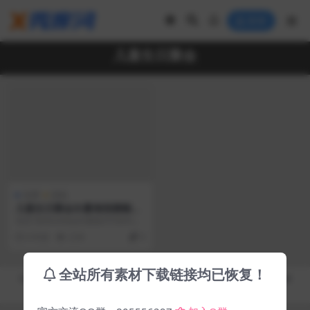
登录
儿童生日聚会
免费
模板
儿童生日聚会矢量海报横幅设
计
包含7款Bootday矢量集EPS和AI生
日婴儿海报和横幅设计的集合，可
6 年前
2.5K
0
以在矢量...
全站所有素材下载链接均已恢复！
Copyright © 2019-2026
秀库网 - XiuKuWang.Com
- All rights reserved
皖ICP备19019017号-2
皖公网安备 00000000