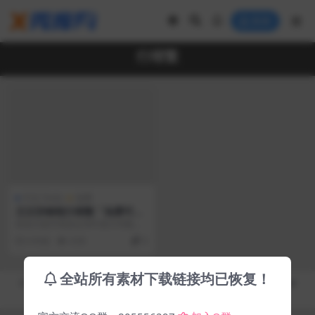
登录
行楷繁
中文 Fonts
免费
王汉宗钢笔行楷繁「免费可商
用」
研发天蚕字库的台湾中原大学数学
系王汉宗教授先分别在2000和2004
6 年前
4.5K
0
年后捐出十套...
全站所有素材下载链接均已恢复！
Copyright © 2019-2026
秀库网 - XiuKuWang.Com
- All rights reserved
皖ICP备19019017号-2
皖公网安备 00000000