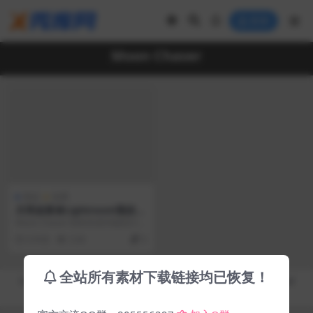
登录
Moon Chaser
预设
免费
月亮追逐者Lightroom预设
Moon Chaser
Moon Chaser”的时尚美学版照片预
设，适用于台式机和移动设备。极
6 年前
3.3K
0
致的薰衣...
全站所有素材下载链接均已恢复！
Copyright © 2019-2026
秀库网 - XiuKuWang.Com
- All rights reserved
皖ICP备19019017号-2
皖公网安备 00000000