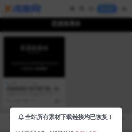
登录
思源真黑体
免费
中文 Fonts
思源真黑体7种字重下载：免
费可商用
免费商用字体-思源真黑体下载「思
源真黑体」(源真ゴシック) 同样保
7 年前
6.2K
0
留了思源黑体原...
全站所有素材下载链接均已恢复！
Copyright © 2019-2026
秀库网 - XiuKuWang.Com
- All rights reserved
皖ICP备19019017号-2
皖公网安备 00000000