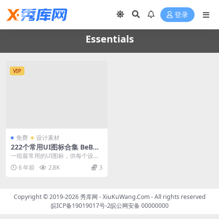
登录
Essentials
VIP
免费
设计素材
222个常用UI图标合集 BeBol
d Essentials UI Icon Pack
一组最常用的UI图标，供每个设计
师使用，包含在图标中的图标是任
6 年前
2.8K
3
何UI设计都需要的...
Copyright © 2019-2026
秀库网 - XiuKuWang.Com
- All rights reserved
皖ICP备19019017号-2
皖公网安备 00000000