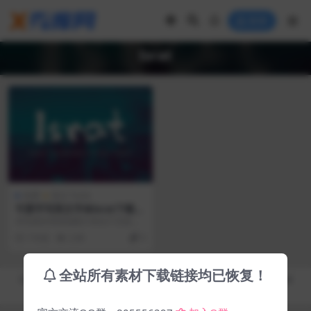
登录
Israt
免费
英文 Fonts
可爱手写英文字体Israt下载：
免费可商用
本页面所用海报图片来自于互联网
搜集，仅供作为字体效果展示所用
7 年前
2.9K
0
，不可商用，请勿商...
全站所有素材下载链接均已恢复！
Copyright © 2019-2026
秀库网 - XiuKuWang.Com
- All rights reserved
皖ICP备19019017号-2
皖公网安备 00000000