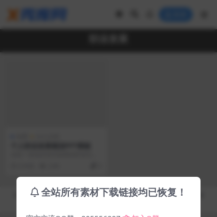
登录
职业发展
免费
办公文档
个人职业发展规划PPT模板
这是一份动态演示效果的职业生涯
规划PPT模板，​包括：明确职业方
6 年前
2.9K
0
向、个人生涯愿景...
全站所有素材下载链接均已恢复！
Copyright © 2019-2026
秀库网 - XiuKuWang.Com
- All rights reserved
皖ICP备19019017号-2
皖公网安备 00000000