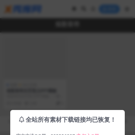
登录
炫彩音符
免费
办公文档
炫彩音符文艺范儿PPT模板
炫彩音符文艺范儿PPT模板。一套
音乐类型PPT模板，音符主题设
6 年前
2.4K
0
计，秀美色彩。
全站所有素材下载链接均已恢复！
Copyright © 2019-2026
秀库网 - XiuKuWang.Com
- All rights reserved
皖ICP备19019017号-2
皖公网安备 00000000