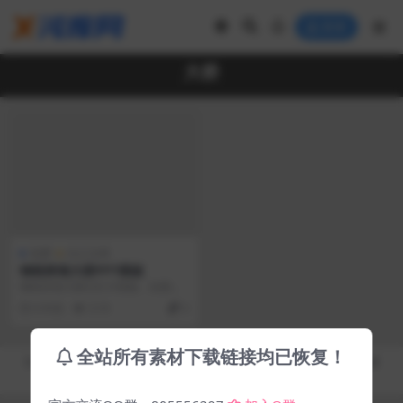
登录
大桥
免费
办公文档
钢铁跨海大桥PPT模板
钢铁跨海大桥幻灯片模板。此模板
以巨大宏伟的钢铁跨海大桥为背
6 年前
3.1K
0
景。有多种封面页和内页...
全站所有素材下载链接均已恢复！
Copyright © 2019-2026
秀库网 - XiuKuWang.Com
- All rights reserved
皖ICP备19019017号-2
皖公网安备 00000000