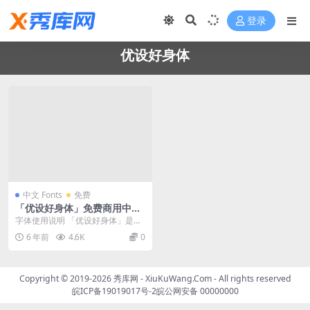
登录
优设好身体
中文 Fonts
免费
「优设好身体」免费商用中文
字体下载
字体使用说明 「优设好身体」是一
款亲和力、现代感极强的专业美术
6 年前
4.6K
0
标题字体。它以圆体...
Copyright © 2019-2026
秀库网 - XiuKuWang.Com
- All rights reserved
皖ICP备19019017号-2
皖公网安备 00000000