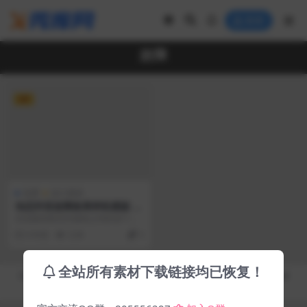
登录
故障
VIP
免费
设计素材
动态抖音故障效果样机模版 W
elter Glitch Effects
在扭曲的静态扫描线之间的某个位
置，隐藏了老式VHS视频的美感。
6 年前
3.3K
5
现在，最初意味着故...
全站所有素材下载链接均已恢复！
Copyright © 2019-2026
秀库网 - XiuKuWang.Com
- All rights reserved
皖ICP备19019017号-2
皖公网安备 00000000