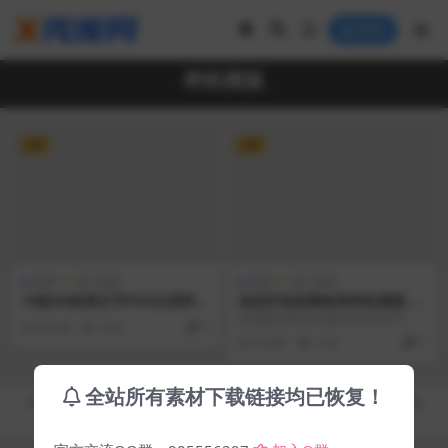
登录
样机模版
VIP
VIP
免费
设计素材
免费
设计素材
10款3D效果文字PSD分层样机
动态抖音故障效果样机模版 W
模版 3D Text Style PSD Bun
elter Glitch Effects
在扭曲的静态扫描线之间的某个位
6 年前
2.9K
5
dle
置，隐藏了老式VHS视频的美感。
6 年前
3.3K
5
现在，最初意味着故...
全站所有素材下载链接均已恢复！
Copyright © 2019-2026
秀库网 - XiuKuWang.Com
- All rights reserved
皖ICP备19019017号-2
皖公网安备 00000000