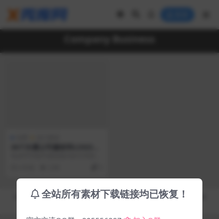
登录
Company Business
免费
设计素材
36个矢量公司徽标和LOGO集
合 Company Business Logo
包含EPS和JPG预览格式的不同类型
公司的36个矢量徽标和LOGO图
6 年前
2.9K
5
形。
全站所有素材下载链接均已恢复！
Copyright © 2019-2026
秀库网 - XiuKuWang.Com
- All rights reserved
皖ICP备19019017号-2
皖公网安备 00000000