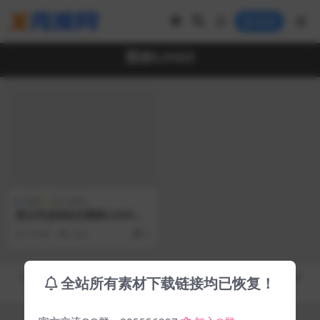
登录
图标LOGO
免费
设计素材
复古羊皮纸钻石图标LOGO样
机
6 年前
2.9K
0
Copyright © 2019-2026
秀库网 - XiuKuWang.Com
- All rights reserved
全站所有素材下载链接均已恢复！
皖ICP备19019017号-2
皖公网安备 00000000