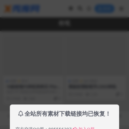
登录
粉笔
免费
样式
免费
设计素材
10款粉笔PS样机和样式 Phot
黑板纹理粉笔字LOGO样机
oshop Styles
包含10个粉笔文本和形状样式和10
6 年前
2.2K
0
个PSD文件，文件的可编辑文本为2
6 年前
3.6K
0
000×15...
全站所有素材下载链接均已恢复！
Copyright © 2019-2026
秀库网 - XiuKuWang.Com
- All rights reserved
皖ICP备19019017号-2
皖公网安备 00000000