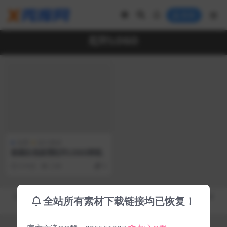
登录
红叶LOGO
免费
设计素材
粉刷白色纹理红叶LOGO样机
6 年前
2.9K
0
Copyright © 2019-2026
秀库网 - XiuKuWang.Com
- All rights reserved
全站所有素材下载链接均已恢复！
皖ICP备19019017号-2
皖公网安备 00000000